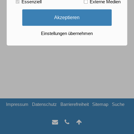
Essenziell
Externe Medien
Akzeptieren
Einstellungen übernehmen
Impressum
Datenschutz
Barrierefreiheit
Sitemap
Suche
Per
tel:+49
Nach
Mail
5045
oben
empfehlen
5412718
Scrollen